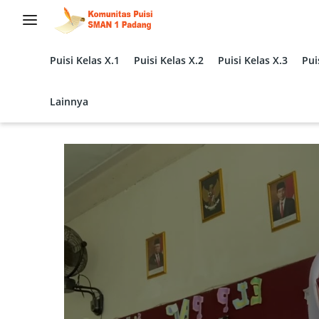
Langsung
ke
konten
Puisi Kelas X.1
Puisi Kelas X.2
Puisi Kelas X.3
Pui
Lainnya