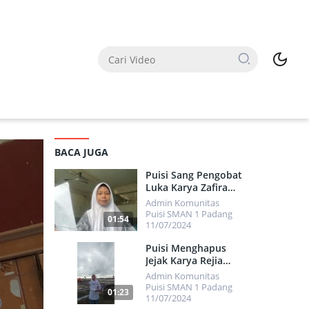
BACA JUGA
Puisi Sang Pengobat
Luka Karya Zafira
Fajria Aunode
Admin Komunitas
Puisi SMAN 1 Padang
01:54
11/07/2024
825
Puisi Menghapus
Jejak Karya Rejia
Pranata
Admin Komunitas
Puisi SMAN 1 Padang
01:23
11/07/2024