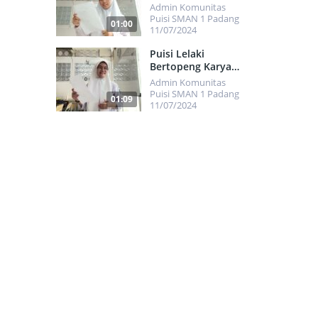
Pryananda
Admin Komunitas
Puisi SMAN 1 Padang
01:00
11/07/2024
409
Puisi Lelaki
Bertopeng Karya
Hasnah Kamila
Admin Komunitas
Maulikha
Puisi SMAN 1 Padang
01:09
11/07/2024
735