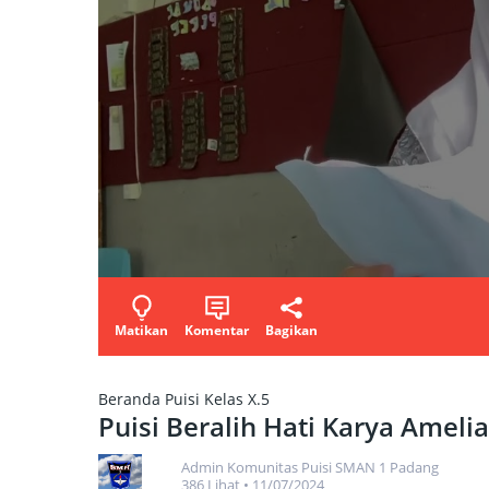
Matikan
Komentar
Bagikan
Beranda
Puisi Kelas X.5
Puisi Beralih Hati Karya Ameli
Admin Komunitas Puisi SMAN 1 Padang
386 Lihat
•
11/07/2024