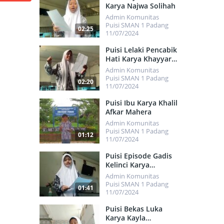
Karya Najwa Solihah
Admin Komunitas
Puisi SMAN 1 Padang
02:25
11/07/2024
438
Puisi Lelaki Pencabik
Hati Karya Khayyara
Faliqa Zahwa
Admin Komunitas
Puisi SMAN 1 Padang
02:20
11/07/2024
387
Puisi Ibu Karya Khalil
Afkar Mahera
Admin Komunitas
Puisi SMAN 1 Padang
01:12
11/07/2024
461
Puisi Episode Gadis
Kelinci Karya
Khadijah Chelsea
Admin Komunitas
Puisi SMAN 1 Padang
01:41
11/07/2024
403
Puisi Bekas Luka
Karya Kayla