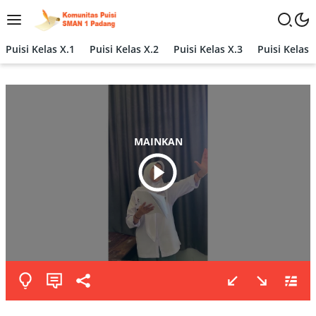
Langsung
ke
konten
Puisi Kelas X.1
Puisi Kelas X.2
Puisi Kelas X.3
Puisi Kelas 
MAINKAN