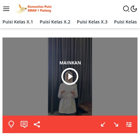
Langsung
ke
konten
Puisi Kelas X.1
Puisi Kelas X.2
Puisi Kelas X.3
Puisi Kelas 
MAINKAN