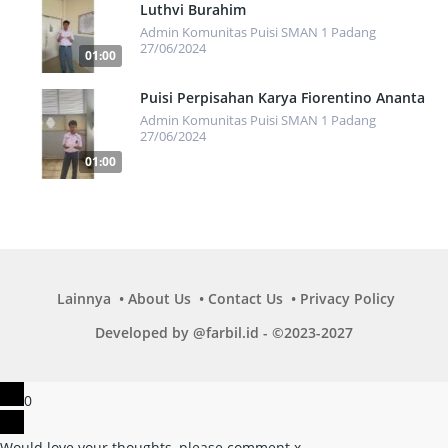
Luthvi Burahim
Admin Komunitas Puisi SMAN 1 Padang
27/06/2024
01:00
434
Puisi Perpisahan Karya Fiorentino Ananta
Admin Komunitas Puisi SMAN 1 Padang
27/06/2024
01:00
652
Lainnya
About Us
Contact Us
Privacy Policy
Developed by @farbil.id - ©2023-2027
0
Would love your thoughts, please comment.
x