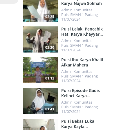
Karya Najwa Solihah
Admin Komunitas
Puisi SMAN 1 Padang
02:25
11/07/2024
438
Puisi Lelaki Pencabik
Hati Karya Khayyara
Faliqa Zahwa
Admin Komunitas
Puisi SMAN 1 Padang
02:20
11/07/2024
387
Puisi Ibu Karya Khalil
Afkar Mahera
Admin Komunitas
Puisi SMAN 1 Padang
01:12
11/07/2024
461
Puisi Episode Gadis
Kelinci Karya
Khadijah Chelsea
Admin Komunitas
Puisi SMAN 1 Padang
01:41
11/07/2024
403
Puisi Bekas Luka
Karya Kayla