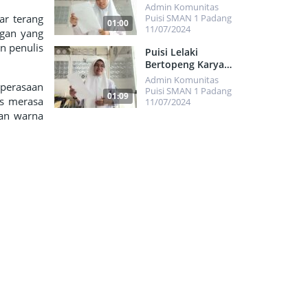
Pryananda
Admin Komunitas
ar terang
Puisi SMAN 1 Padang
01:00
11/07/2024
ngan yang
n penulis
409
Puisi Lelaki
Bertopeng Karya
Hasnah Kamila
Admin Komunitas
 perasaan
Maulikha
Puisi SMAN 1 Padang
01:09
is merasa
11/07/2024
dan warna
735