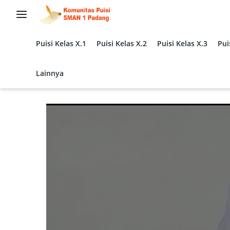
Langsung
ke
konten
Puisi Kelas X.1
Puisi Kelas X.2
Puisi Kelas X.3
Pui
Lainnya