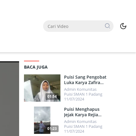
BACA JUGA
Puisi Sang Pengobat
Luka Karya Zafira
Fajria Aunode
Admin Komunitas
Puisi SMAN 1 Padang
01:54
11/07/2024
825
Puisi Menghapus
Jejak Karya Rejia
Pranata
Admin Komunitas
Puisi SMAN 1 Padang
01:23
11/07/2024