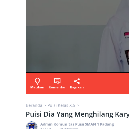
Matikan
Komentar
Bagikan
Beranda
Puisi Kelas X.5
Puisi Dia Yang Menghilang Kary
Admin Komunitas Puisi SMAN 1 Padang