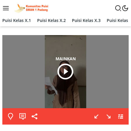
Langsung
ke
konten
Puisi Kelas X.1
Puisi Kelas X.2
Puisi Kelas X.3
Puisi Kelas 
MAINKAN