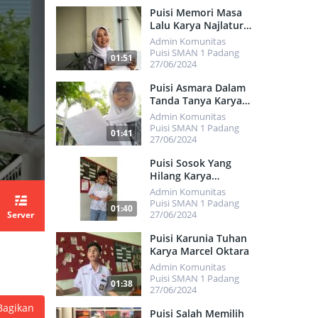
477
Puisi Memori Masa
Lalu Karya Najlatur
Risky
Admin Komunitas
Puisi SMAN 1 Padang
01:51
27/06/2024
472
Puisi Asmara Dalam
Tanda Tanya Karya
Nabila Syifa Arafah
Admin Komunitas
Puisi SMAN 1 Padang
01:41
27/06/2024
484
Puisi Sosok Yang
Hilang Karya
Muhammad Hafizh
Admin Komunitas
Aldefti
Puisi SMAN 1 Padang
01:40
27/06/2024
Server
530
Puisi Karunia Tuhan
Karya Marcel Oktara
Admin Komunitas
Puisi SMAN 1 Padang
01:38
27/06/2024
Bagikan
486
Puisi Salah Memilih