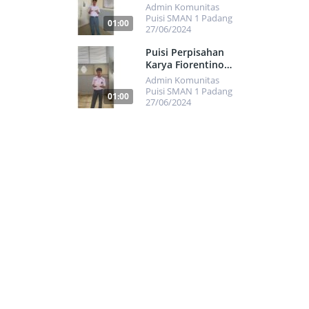
Imam Luthvi
Admin Komunitas
Burahim
Puisi SMAN 1 Padang
01:00
27/06/2024
434
Puisi Perpisahan
Karya Fiorentino
Ananta
Admin Komunitas
Puisi SMAN 1 Padang
01:00
27/06/2024
652