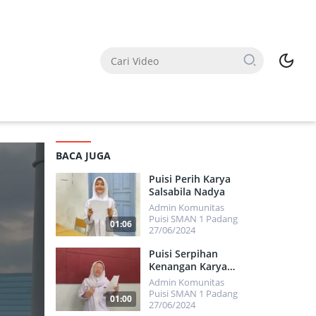
BACA JUGA
Puisi Perih Karya
Salsabila Nadya
Admin Komunitas
Puisi SMAN 1 Padang
01:06
27/06/2024
1439
Puisi Serpihan
Kenangan Karya
Rafeiva Asila
Admin Komunitas
Zamrosa
Puisi SMAN 1 Padang
01:00
27/06/2024