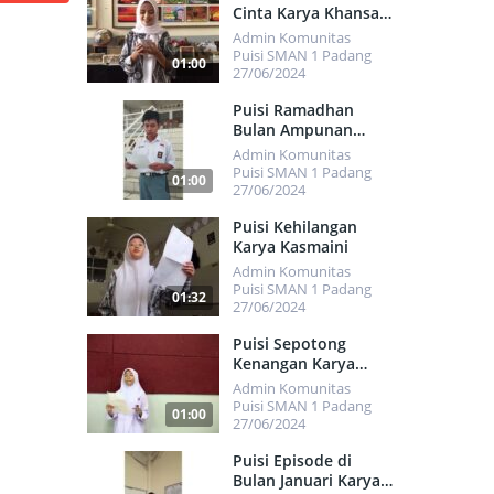
Cinta Karya Khansa
Putri
Admin Komunitas
Puisi SMAN 1 Padang
01:00
27/06/2024
464
Puisi Ramadhan
Bulan Ampunan
Karya Kevin
Admin Komunitas
Ramadhan
Puisi SMAN 1 Padang
01:00
27/06/2024
464
Puisi Kehilangan
Karya Kasmaini
Admin Komunitas
Puisi SMAN 1 Padang
01:32
27/06/2024
437
Puisi Sepotong
Kenangan Karya
Ivana Putri Aldyen
Admin Komunitas
Puisi SMAN 1 Padang
01:00
27/06/2024
441
Puisi Episode di
Bulan Januari Karya