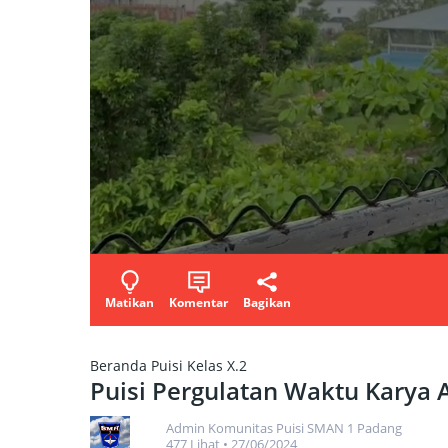
Matikan
Komentar
Bagikan
Beranda
Puisi Kelas X.2
Puisi Pergulatan Waktu Karya 
Admin Komunitas Puisi SMAN 1 Padang
477 Lihat
•
27/06/2024