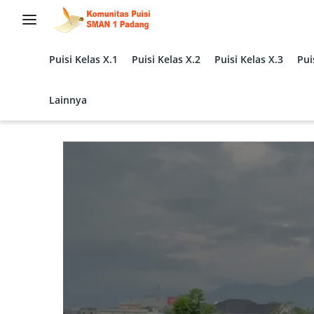
Langsung
ke
konten
Puisi Kelas X.1
Puisi Kelas X.2
Puisi Kelas X.3
Pui
Lainnya