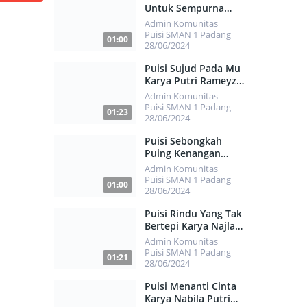
Untuk Sempurna
Karya Rafasha
Admin Komunitas
Alvarez Santiaki
Puisi SMAN 1 Padang
01:00
28/06/2024
461
Puisi Sujud Pada Mu
Karya Putri Rameyza
Alya
Admin Komunitas
Puisi SMAN 1 Padang
01:23
28/06/2024
506
Puisi Sebongkah
Puing Kenangan
Karya Patricia
Admin Komunitas
Fawwazah Putri
Puisi SMAN 1 Padang
01:00
Fernando
28/06/2024
486
Puisi Rindu Yang Tak
Bertepi Karya Najla
Alifah Rahsya
Admin Komunitas
Puisi SMAN 1 Padang
01:21
28/06/2024
505
Puisi Menanti Cinta
Karya Nabila Putri