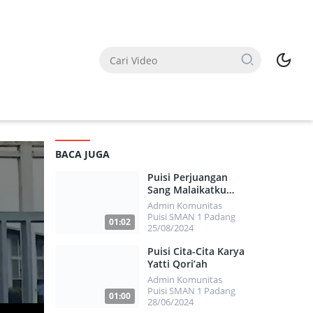
BACA JUGA
Puisi Perjuangan
Sang Malaikatku
Karya Herdi
Admin Komunitas
Immanuel
Puisi SMAN 1 Padang
01:02
25/08/2024
7676
Puisi Cita-Cita Karya
Yatti Qori’ah
Admin Komunitas
Puisi SMAN 1 Padang
01:00
28/06/2024