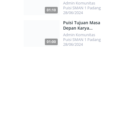
Ziyandri
Admin Komunitas
Puisi SMAN 1 Padang
01:10
28/06/2024
423
Puisi Tujuan Masa
Depan Karya
Muhammad Hafizh Al
Admin Komunitas
Atsary
Puisi SMAN 1 Padang
01:00
28/06/2024
454