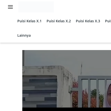
Langsung
ke
konten
Puisi Kelas X.1
Puisi Kelas X.2
Puisi Kelas X.3
Pui
Lainnya