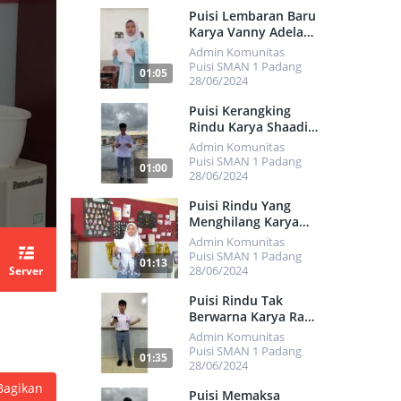
500
Puisi Lembaran Baru
Karya Vanny Adela
Putri
Admin Komunitas
Puisi SMAN 1 Padang
01:05
28/06/2024
552
Puisi Kerangking
Rindu Karya Shaadiq
Faraas Yulson
Admin Komunitas
Puisi SMAN 1 Padang
01:00
28/06/2024
450
Puisi Rindu Yang
Menghilang Karya
Selvia Mulianisa
Admin Komunitas
Puisi SMAN 1 Padang
01:13
28/06/2024
Server
475
Puisi Rindu Tak
Berwarna Karya Rafi
Abrar Gusman
Admin Komunitas
Puisi SMAN 1 Padang
01:35
28/06/2024
Bagikan
491
Puisi Memaksa