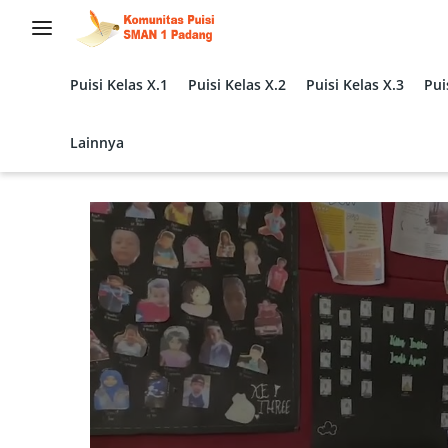
Langsung
ke
konten
Puisi Kelas X.1
Puisi Kelas X.2
Puisi Kelas X.3
Pui
Lainnya