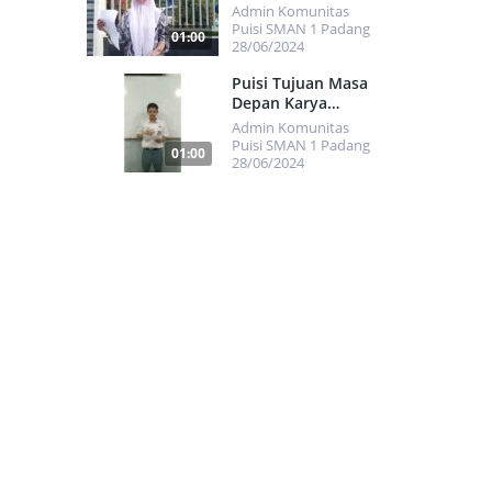
Rhamadani Anadra
Admin Komunitas
Puisi SMAN 1 Padang
01:00
28/06/2024
751
Puisi Tujuan Masa
Depan Karya
Muhammad Hafizh Al
Admin Komunitas
Atsary
Puisi SMAN 1 Padang
01:00
28/06/2024
454