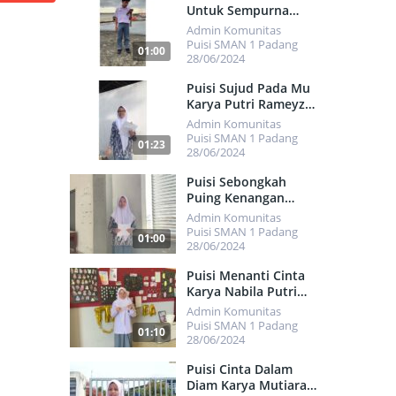
Untuk Sempurna
Karya Rafasha
Admin Komunitas
Alvarez Santiaki
Puisi SMAN 1 Padang
01:00
28/06/2024
461
Puisi Sujud Pada Mu
Karya Putri Rameyza
Alya
Admin Komunitas
Puisi SMAN 1 Padang
01:23
28/06/2024
506
Puisi Sebongkah
Puing Kenangan
Karya Patricia
Admin Komunitas
Fawwazah Putri
Puisi SMAN 1 Padang
01:00
Fernando
28/06/2024
486
Puisi Menanti Cinta
Karya Nabila Putri
Ziyandri
Admin Komunitas
Puisi SMAN 1 Padang
01:10
28/06/2024
423
Puisi Cinta Dalam
Diam Karya Mutiara