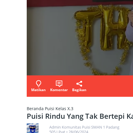
Matikan
Komentar
Bagikan
Beranda
Puisi Kelas X.3
Puisi Rindu Yang Tak Bertepi K
Admin Komunitas Puisi SMAN 1 Padang
505 Lihat
•
28/06/2024