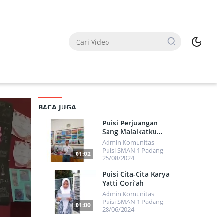
BACA JUGA
Puisi Perjuangan
Sang Malaikatku
Karya Herdi
Admin Komunitas
Immanuel
Puisi SMAN 1 Padang
01:02
25/08/2024
7676
Puisi Cita-Cita Karya
Yatti Qori’ah
Admin Komunitas
Puisi SMAN 1 Padang
01:00
28/06/2024