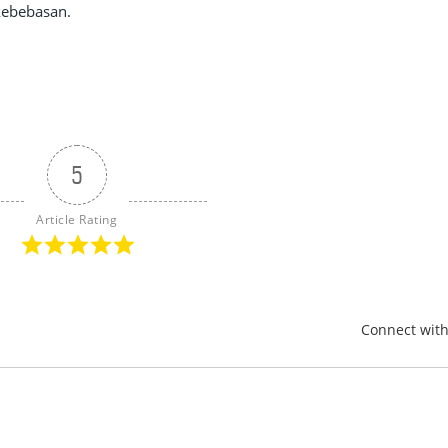
kebebasan.
5
Article Rating
Connect wit