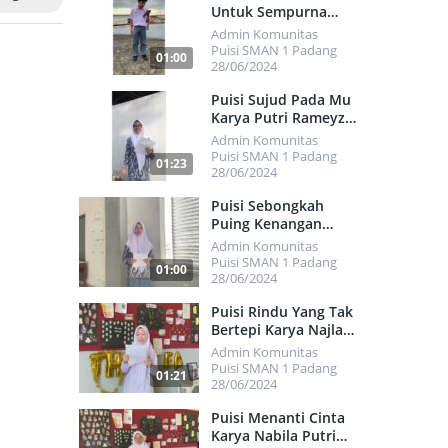
Untuk Sempurna
Karya Rafasha
Admin Komunitas
Alvarez Santiaki
Puisi SMAN 1 Padang
01:00
28/06/2024
461
Puisi Sujud Pada Mu
Karya Putri Rameyza
Alya
Admin Komunitas
Puisi SMAN 1 Padang
01:23
28/06/2024
506
Puisi Sebongkah
Puing Kenangan
Karya Patricia
Admin Komunitas
Fawwazah Putri
Puisi SMAN 1 Padang
01:00
Fernando
28/06/2024
486
Puisi Rindu Yang Tak
Bertepi Karya Najla
Alifah Rahsya
Admin Komunitas
Puisi SMAN 1 Padang
01:21
28/06/2024
505
Puisi Menanti Cinta
Karya Nabila Putri