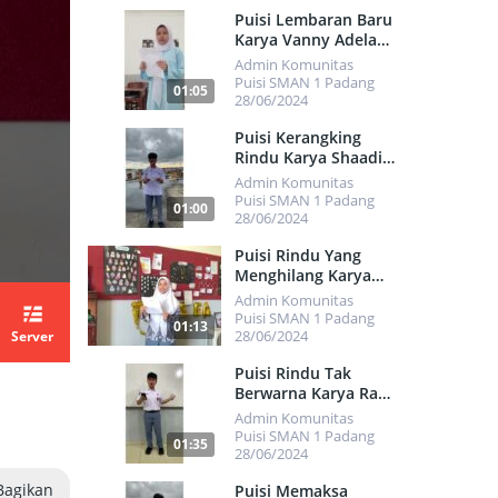
500
Puisi Lembaran Baru
Karya Vanny Adela
Putri
Admin Komunitas
Puisi SMAN 1 Padang
01:05
28/06/2024
552
Puisi Kerangking
Rindu Karya Shaadiq
Faraas Yulson
Admin Komunitas
Puisi SMAN 1 Padang
01:00
28/06/2024
450
Puisi Rindu Yang
Menghilang Karya
Selvia Mulianisa
Admin Komunitas
Puisi SMAN 1 Padang
01:13
28/06/2024
Server
475
Puisi Rindu Tak
Berwarna Karya Rafi
Abrar Gusman
Admin Komunitas
Puisi SMAN 1 Padang
01:35
28/06/2024
491
Bagikan
Puisi Memaksa