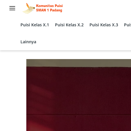
Langsung
ke
konten
Puisi Kelas X.1
Puisi Kelas X.2
Puisi Kelas X.3
Pui
Lainnya