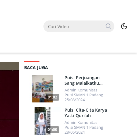
BACA JUGA
Puisi Perjuangan
Sang Malaikatku
Karya Herdi
Admin Komunitas
Immanuel
Puisi SMAN 1 Padang
01:02
25/08/2024
7676
Puisi Cita-Cita Karya
Yatti Qori’ah
Admin Komunitas
Puisi SMAN 1 Padang
01:00
28/06/2024