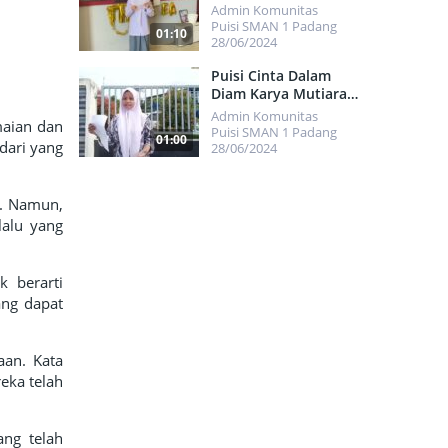
Ziyandri
Admin Komunitas
Puisi SMAN 1 Padang
01:10
28/06/2024
423
Puisi Cinta Dalam
Diam Karya Mutiara
Rhamadani Anadra
Admin Komunitas
maian dan
Puisi SMAN 1 Padang
01:00
dari yang
28/06/2024
751
h. Namun,
lalu yang
 berarti
ang dapat
aan. Kata
eka telah
ng telah