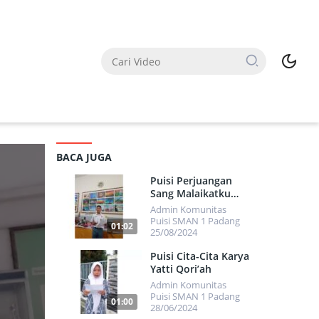
BACA JUGA
Puisi Perjuangan
Sang Malaikatku
Karya Herdi
Admin Komunitas
Immanuel
Puisi SMAN 1 Padang
01:02
25/08/2024
7676
Puisi Cita-Cita Karya
Yatti Qori’ah
Admin Komunitas
Puisi SMAN 1 Padang
01:00
28/06/2024