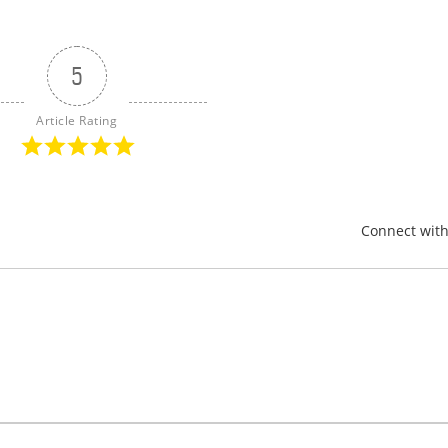
5
Article Rating
Connect wit