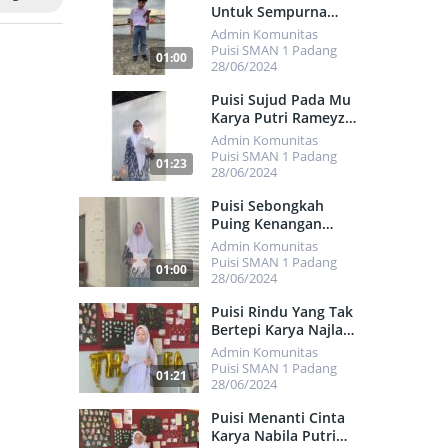
Untuk Sempurna
Karya Rafasha
Admin Komunitas
Alvarez Santiaki
Puisi SMAN 1 Padang
01:00
28/06/2024
461
Puisi Sujud Pada Mu
Karya Putri Rameyza
Alya
Admin Komunitas
Puisi SMAN 1 Padang
01:23
28/06/2024
506
Puisi Sebongkah
Puing Kenangan
Karya Patricia
Admin Komunitas
Fawwazah Putri
Puisi SMAN 1 Padang
01:00
Fernando
28/06/2024
486
Puisi Rindu Yang Tak
Bertepi Karya Najla
Alifah Rahsya
Admin Komunitas
Puisi SMAN 1 Padang
01:21
28/06/2024
505
Puisi Menanti Cinta
Karya Nabila Putri