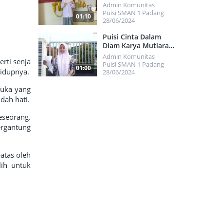
Ziyandri
Admin Komunitas
Puisi SMAN 1 Padang
01:10
28/06/2024
423
Puisi Cinta Dalam
Diam Karya Mutiara
Rhamadani Anadra
Admin Komunitas
rti senja
Puisi SMAN 1 Padang
01:00
hidupnya.
28/06/2024
751
luka yang
dah hati.
seorang.
ergantung
atas oleh
ih untuk