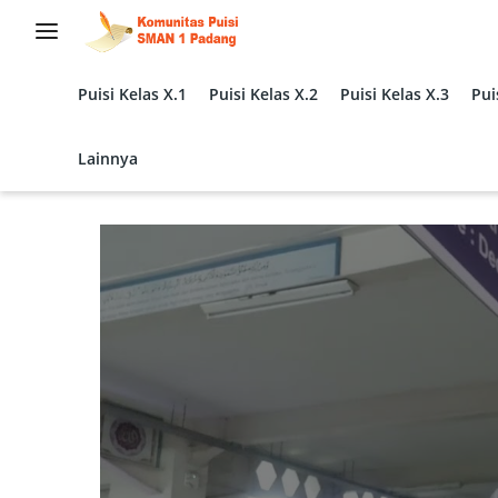
Langsung
ke
konten
Puisi Kelas X.1
Puisi Kelas X.2
Puisi Kelas X.3
Pui
Lainnya