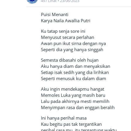
497 Lihat
•
23/06/2023
Puisi Menanti
Karya Naila Awallia Putri
Ku tatap senja sore ini
Menyusut secara perlahan
Awan pun ikut sirna dengan nya
Seperti dia yang hanya singgah
Semesta dibasahi oleh hujan
Aku hanya diam dan menyaksikan
Setiap isak sedih yang dia lirihkan
Seperti menusuk ku dalam diam
Aku ingin mendekapmu hangat
Memoles Luka yang masih baru
Lalu pada akhirnya mesti memilih
Menyimpan rasa dan enggan beralih
Ini hanya perihal masa
Kau begitu pas tak tergantikan
perihal rasa mu, itu tergantung waktu